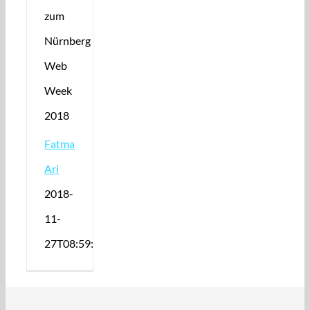
zum
Nürnberg
Web
Week
2018
Fatma
Ari
2018-
11-
27T08:59:48+01:00