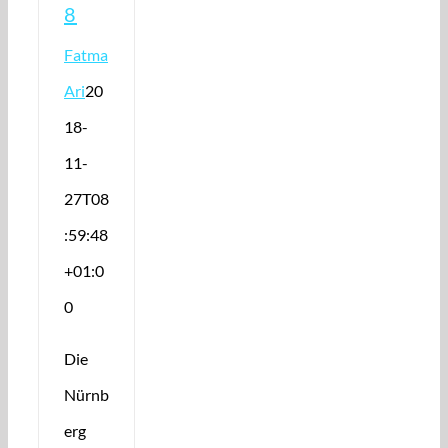
8
Fatma
Ari
20
18-
11-
27T08
:59:48
+01:0
0
Die
Nürnb
erg