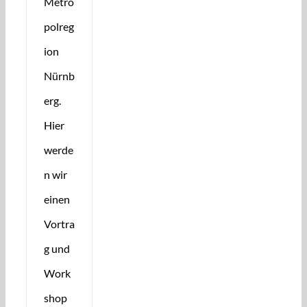
Metro
polreg
ion
Nürnb
erg.
Hier
werde
n wir
einen
Vortra
g und
Work
shop