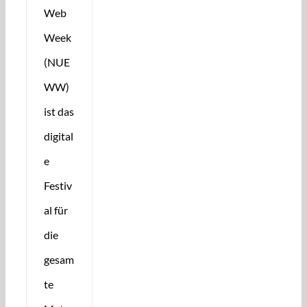
Web
Week
(NUE
WW)
ist das
digital
e
Festiv
al für
die
gesam
te