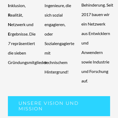
Behinderung.
Seit
I
nklusion,
Ingenieure, die
2017 bauen wir
R
ealität,
sich sozial
ein Netzwerk
N
etzwerk und
engagieren,
aus Entwicklern
E
rgebnisse. Die
oder
und
7
repräsentiert
Sozialengagierte
Anwendern
die sieben
mit
sowie Industrie
Gründungsmitglieder.
technischem
und Forschung
Hintergrund!
auf.
UNSERE VISION UND
MISSION