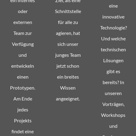
ein internes
Ziel, als eine
eine
oder
Schnittstelle
innovative
externen
für alle zu
Technologie?
Team zur
agieren, hat
Und welche
Verfügung
sich unser
technischen
und
junges Team
Lösungen
entwickeln
jetzt schon
gibt es
einen
ein breites
bereits? In
Prototypen.
Wissen
unseren
Am Ende
angeeignet.
Vorträgen,
jedes
Workshops
Projekts
und
findet eine