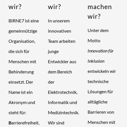
wir?
wir?
machen
wir?
BIRNE7 ist eine
In unserem
Unter dem
gemeinnützige
innovativen
Motto
Organisation,
Team arbeiten
Innovation für
die sich für
junge
Inklusion
Menschen mit
Entwickler aus
entwickeln wir
Behinderung
dem Bereich
technische
einsetzt. Der
der
Lösungen für
Name ist ein
Elektrotechnik,
alltägliche
Akronym und
Informatik und
Barrieren von
steht für:
Medizintechnik.
Menschen mit
B
arrierefreiheit,
Wir sind