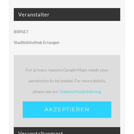
Veranstalter
BIRNE7
Stadtbibliothek Erlangen
For privacy reasons Google Maps needs your
permission to be loaded. For more details,
please see our
Datenschutzerklärung
.
AKZEPTIEREN
Veranstaltungsort