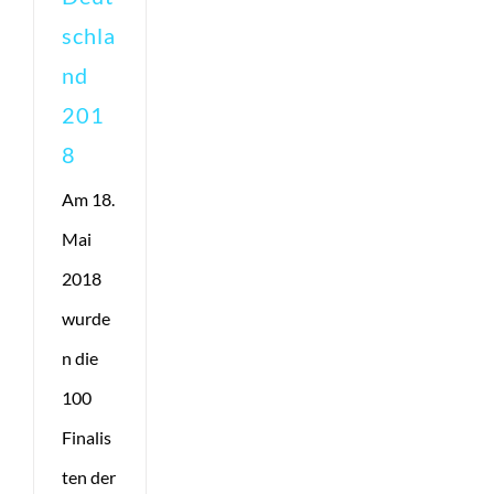
schla
nd
201
8
Am 18.
Mai
2018
wurde
n die
100
Finalis
ten der