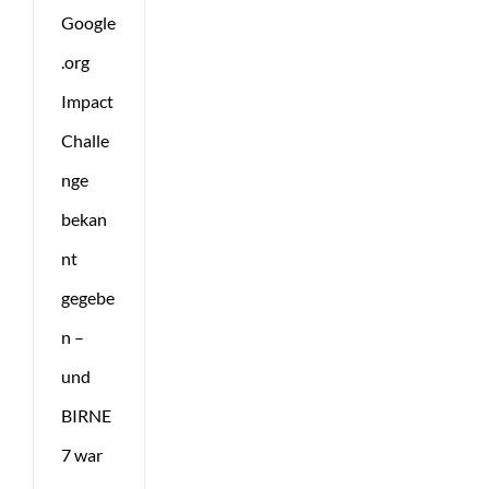
Google
.org
Impact
Challe
nge
bekan
nt
gegebe
n –
und
BIRNE
7 war