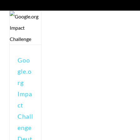
Goo
gle.o
rg
Impa
ct
Chall
enge
Deut