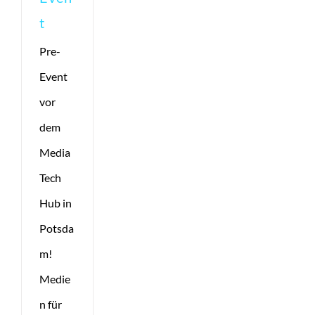
t
Pre-
Event
vor
dem
Media
Tech
Hub in
Potsda
m!
Medie
n für