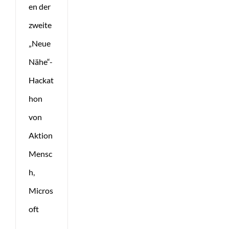
en der
zweite
„Neue
Nähe“-
Hackat
hon
von
Aktion
Mensc
h,
Micros
oft