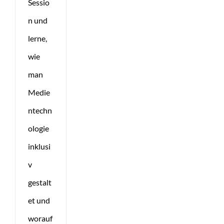
Sessio
n und
lerne,
wie
man
Medie
ntechn
ologie
inklusi
v
gestalt
et und
worauf