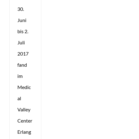
30.
Juni
bis 2.
Juli
2017
fand
im
Medic
al
Valley
Center
Erlang