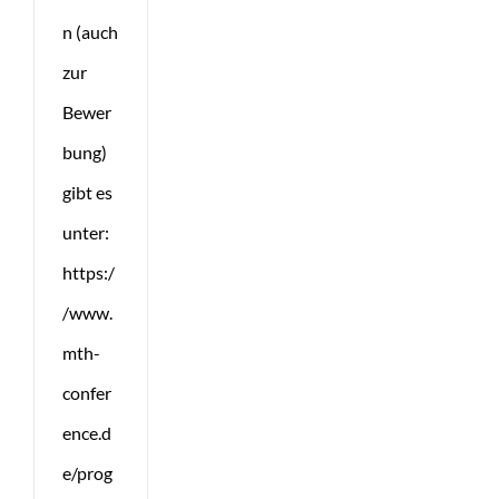
n (auch
zur
Bewer
bung)
gibt es
unter:
https:/
/www.
mth-
confer
ence.d
e/prog