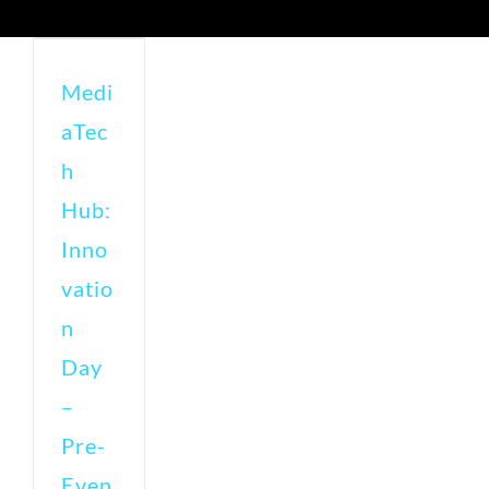
Medi
aTec
h
Hub:
Inno
vatio
n
Day
–
Pre-
Even