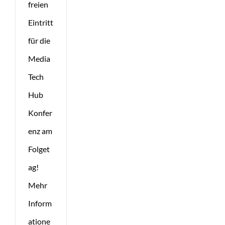
freien
Eintritt
für die
Media
Tech
Hub
Konfer
enz am
Folget
ag!
Mehr
Inform
atione