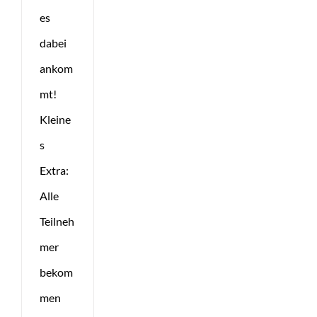
es
dabei
ankom
mt!
Kleine
s
Extra:
Alle
Teilneh
mer
bekom
men